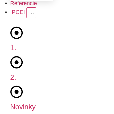
Referencie
IPCEI
1.
Fáza
2.
Fáza
Novinky