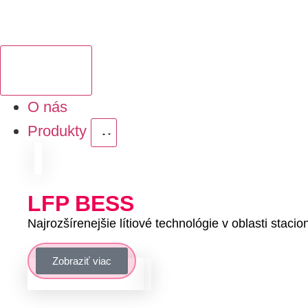
O nás
Produkty
LFP
BESS
Najrozšírenejšie lítiové technológie v oblasti stacio
Zobraziť viac