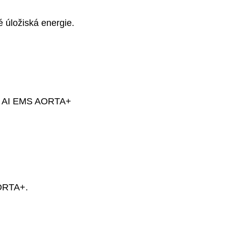
é úložiská energie.
ieb AI EMS AORTA+
AORTA+.