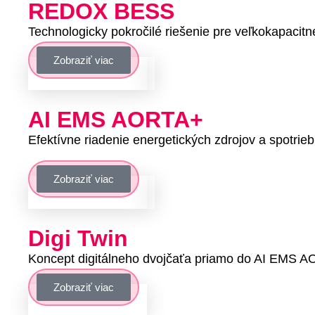
REDOX
BESS
Technologicky pokročilé riešenie pre veľkokapacitn
Zobraziť viac
AI EMS
AORTA+
Efektívne riadenie energetických zdrojov a spotr
Zobraziť viac
Digi
Twin
Koncept digitálneho dvojčaťa priamo do AI EMS 
Zobraziť viac