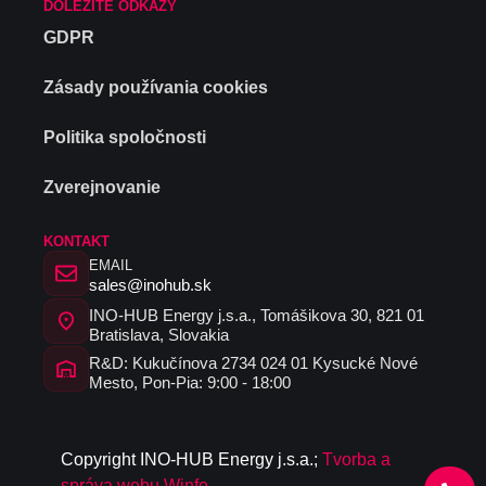
DÔLEŽITÉ ODKAZY
GDPR
Zásady používania cookies
Politika spoločnosti
Zverejnovanie
KONTAKT
EMAIL
sales@inohub.sk
INO-HUB Energy j.s.a., Tomášikova 30, 821 01
Bratislava, Slovakia
R&D: Kukučínova 2734 024 01 Kysucké Nové
Mesto, Pon-Pia: 9:00 - 18:00
C
opyrig
ht I
N
O-HUB
E
nergy
j
.s.a
.
;
Tvorba a
správa webu Winfo