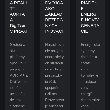
A REALI
DVOJČA
RIADENI
TY:
AKO
E
AORTA+
ZÁKLAD
ENERGI
A
BEZPEČ
E NOVEJ
DigiTwin
NÝCH
GENERÁ
V PRAXI
INOVÁCIÍ
CIE
Skutočná
Nasadzova
Energetické
sila
nie nových
systémy
platformy
energetický
dnes čelia
spočíva v
ch stratégií
čoraz
prepojení
do reálnej
väčšej
AORTA+ a
prevádzky
komplexite
DigiTwin do
je vždy
– rastúce
jedného
spojené s
ceny
uceleného
rizikom.
energií,
riešenia.
Práve preto
decentralizo
Spoločne
je súčasťou
vaná