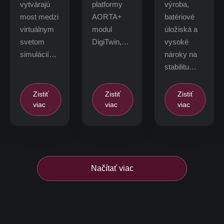
vytvárajú
platformy
výroba,
most medzi
AORTA+
batériové
virtuálnym
modul
úložiská a
svetom
DigiTwin,…
vysoké
simulácií…
nároky na
stabilitu…
Zistiť
Zistiť
Zistiť
viac
viac
viac
Načítať viac