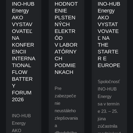
INO-HUB
HODNOT
INO-HUB
Energy
ENIE
Energy
AKO
PLSTEN
AKO
VYSTAV
NÝCH
VYSTAT
OVATEĽ
ELEKTR
VOVATE
NA
ÓD
Ľ NA
KONFER
V LABOR
THE
ENCII
ATÓRNY
STARTE
INTERNA
CH
R E
TIONAL
PODMIE
EUROPE
FLOW
NKACH
BATTER
Spoločnosť
Y
Pre
INO-HUB
FORUM
zabezpeče
Energy
2026
nie
sa v termín
neustáleho
e 23. – 25.
INO-HUB
zlepšovania
júna
Energy
a
zúčastnila
AKO
dlhodobého