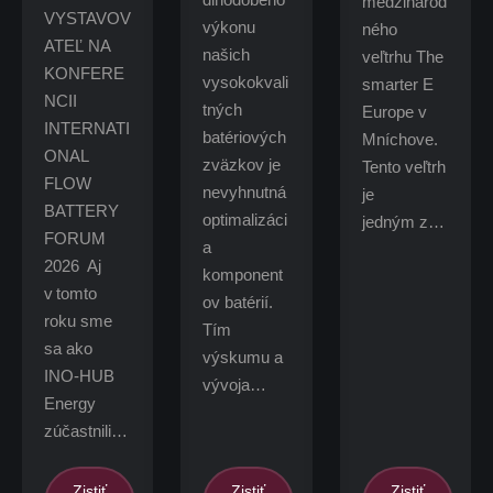
medzinárod
VYSTAVOV
výkonu
ného
ATEĽ NA
našich
veľtrhu The
KONFERE
vysokokvali
smarter E
NCII
tných
Europe v
INTERNATI
batériových
Mníchove.
ONAL
zväzkov je
Tento veľtrh
FLOW
nevyhnutná
je
BATTERY
optimalizáci
jedným z…
FORUM
a
2026 Aj
komponent
v tomto
ov batérií.
roku sme
Tím
sa ako
výskumu a
INO-HUB
vývoja…
Energy
zúčastnili…
Zistiť
Zistiť
Zistiť