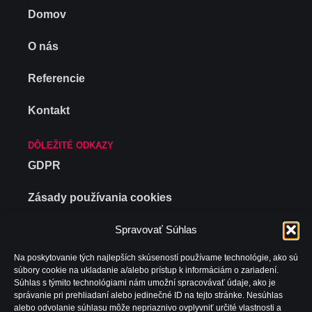
Domov
O nás
Referencie
Kontakt
DÔLEŽITÉ ODKAZY
GDPR
Zásady používania cookies
Politika spoločnosti
Spravovať Súhlas
Na poskytovanie tých najlepších skúseností používame technológie, ako sú
Zverejnovanie
súbory cookie na ukladanie a/alebo prístup k informáciám o zariadení.
Súhlas s týmito technológiami nám umožní spracovávať údaje, ako je
správanie pri prehliadaní alebo jedinečné ID na tejto stránke. Nesúhlas
KONTAKT
alebo odvolanie súhlasu môže nepriaznivo ovplyvniť určité vlastnosti a
EMAIL