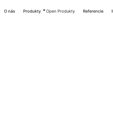
Preskočiť
na
O nás
Produkty
Open Produkty
Referencie
obsah