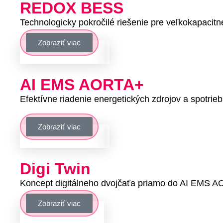
REDOX
BESS
Technologicky pokročilé riešenie pre veľkokapacitn
Zobraziť viac
AI EMS
AORTA+
Efektívne riadenie energetických zdrojov a spotr
Zobraziť viac
Digi
Twin
Koncept digitálneho dvojčaťa priamo do AI EMS 
Zobraziť viac