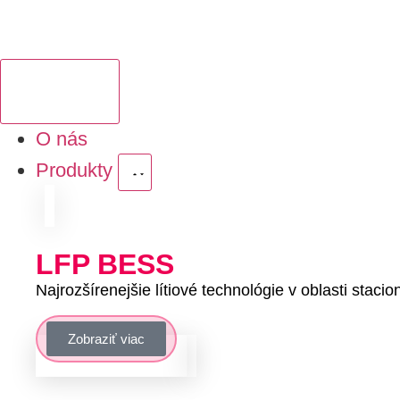
O nás
Produkty
LFP
BESS
Najrozšírenejšie lítiové technológie v oblasti stacio
Zobraziť viac