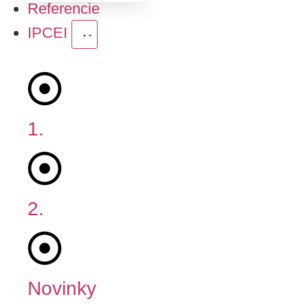
Referencie
IPCEI
1.
Fáza
2.
Fáza
Novinky