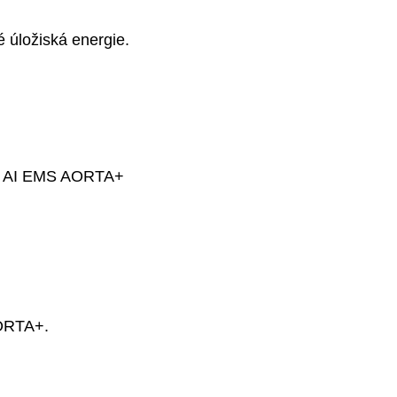
é úložiská energie.
ieb AI EMS AORTA+
AORTA+.