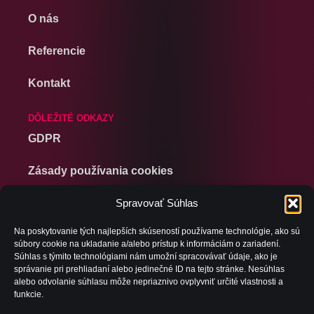
O nás
Referencie
Kontakt
DÔLEŽITÉ ODKAZY
GDPR
Zásady používania cookies
Politika spoločnosti
Spravovať Súhlas
Na poskytovanie tých najlepších skúseností používame technológie, ako sú
Zverejnovanie
súbory cookie na ukladanie a/alebo prístup k informáciám o zariadení.
Súhlas s týmito technológiami nám umožní spracovávať údaje, ako je
správanie pri prehliadaní alebo jedinečné ID na tejto stránke. Nesúhlas
KONTAKT
alebo odvolanie súhlasu môže nepriaznivo ovplyvniť určité vlastnosti a
EMAIL
funkcie.
sales@inohub.sk