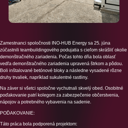
Zamestnanci spoločnosti INO-HUB Energy sa 25. júna
zúčastnili teambuildingového podujatia s cieľom skrášliť okolie
demonštračného zariadenia. Počas tohto dňa bola oblasť
vedľa demonštračného zariadenia upravená štrkom a pôdou.
Boli inštalované betónové bloky a následne vysadené rôzne
druhy trvaliek, napríklad sukulentné rastliny.
Na záver si všetci spoločne vychutnali skvelý obed. Osobitné
poďakovanie patrí kolegom za zabezpečenie občerstvenia,
nápojov a potrebného vybavenia na sadenie.
POĎAKOVANIE:
Táto práca bola podporená projektom: