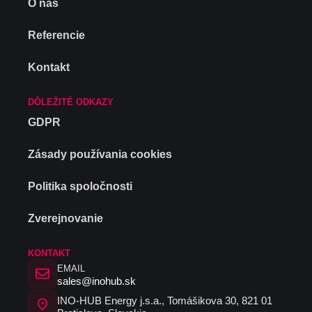
O nás
Referencie
Kontakt
DÔLEŽITÉ ODKAZY
GDPR
Zásady používania cookies
Politika spoločnosti
Zverejnovanie
KONTAKT
EMAIL
sales@inohub.sk
INO-HUB Energy j.s.a., Tomášikova 30, 821 01