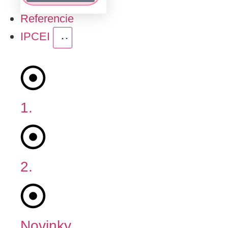
Referencie
IPCEI
1.
Fáza
2.
Fáza
Novinky