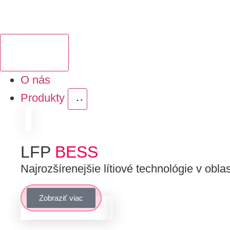
O nás
Produkty
LFP
BESS
Najrozšírenejšie lítiové technológie v obla
Zobraziť viac