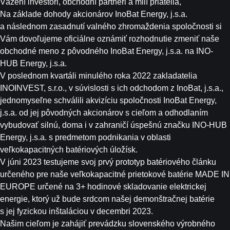
Vážení investori, obchodní partneri a milí priatelia,
Na základe dohody akcionárov InoBat Energy, j.s.a.
a následnom zasadnutí valného zhromaždenia spoločnosti si
Vám dovoľujeme oficiálne oznámiť rozhodnutie zmeniť naše
obchodné meno z pôvodného InoBat Energy, j.s.a. na INO-
HUB Energy, j.s.a.
V poslednom kvartáli minulého roka 2022 zakladatelia
INOINVEST, s.r.o., v súvislosti s ich odchodom z InoBat, j.s.a.,
jednomyseľne schválili akvizíciu spoločnosti InoBat Energy,
j.s.a. od jej pôvodných akcionárov s cieľom a odhodlaním
vybudovať silnú, doma i v zahraničí úspešnú značku INO-HUB
Energy, j.s.a. s predmetom podnikania v oblasti
veľkokapacitných batériových úložísk.
V júni 2023 testujeme svoj prvý prototyp batériového článku
určeného pre naše veľkokapacitné prietokové batérie MADE IN
EUROPE určené na 3+ hodinové skladovanie elektrickej
energie, ktorý už bude srdcom našej demonštračnej batérie
s jej fyzickou inštaláciou v decembri 2023.
Našim cieľom je zahájiť prevádzku slovenského výrobného