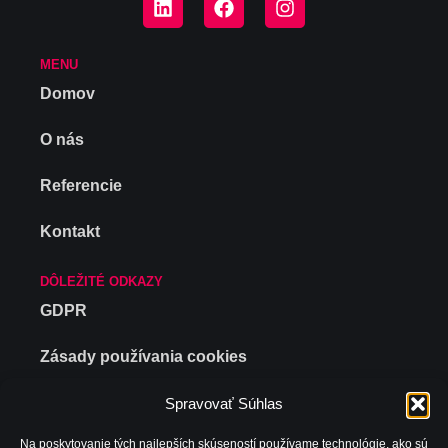
MENU
Domov
O nás
Referencie
Kontakt
DÔLEŽITÉ ODKAZY
GDPR
Zásady používania cookies
Politika spoločnosti
Spravovať Súhlas
Na poskytovanie tých najlepších skúseností používame technológie, ako sú