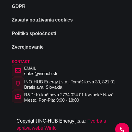
GDPR
Zásady používania cookies
Politika spoločnosti
Zverejnovanie
KONTAKT
EMAIL
sales@inohub.sk
INO-HUB Energy j.s.a., Tomášikova 30, 821 01
Bratislava, Slovakia
R&D: Kukučínova 2734 024 01 Kysucké Nové
Mesto, Pon-Pia: 9:00 - 18:00
C
opyrig
ht I
N
O-HUB
E
nergy
j
.s.a
.
;
Tvorba a
správa webu Winfo